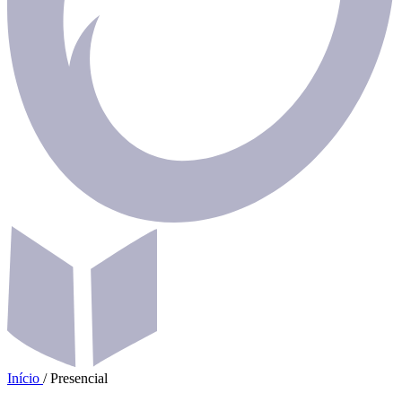
Início
/
Presencial