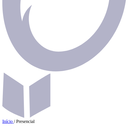
Início
/
Presencial