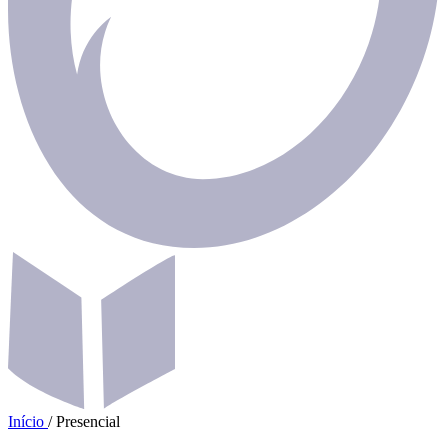
Início
/
Presencial