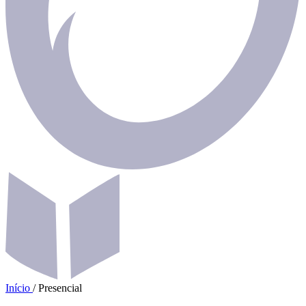
Início
/
Presencial