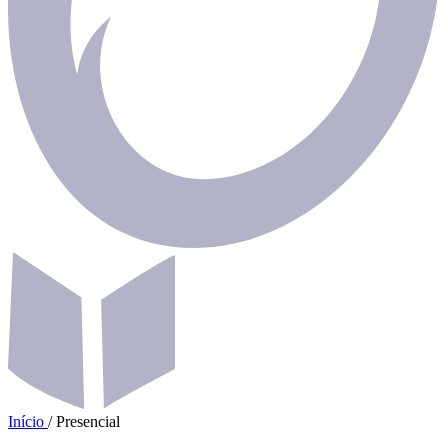
Início
/
Presencial