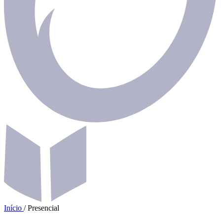
Início
/
Presencial