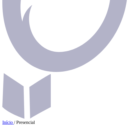
Início
/
Presencial