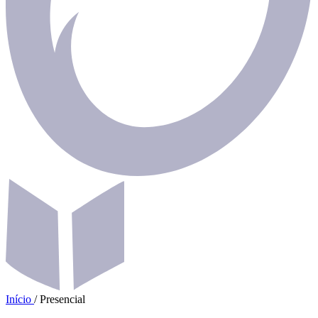
Início
/
Presencial