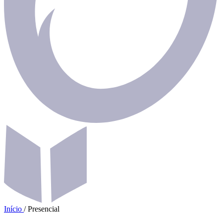
Início
/
Presencial