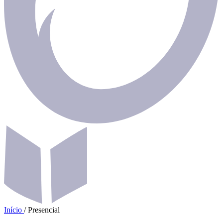
Início
/
Presencial