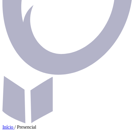
Início
/
Presencial