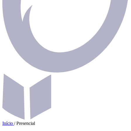
Início
/
Presencial