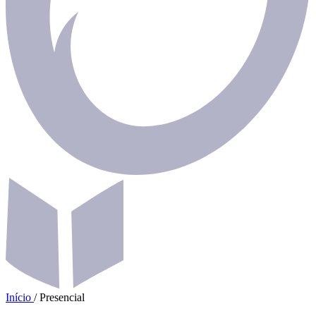
Início
/
Presencial