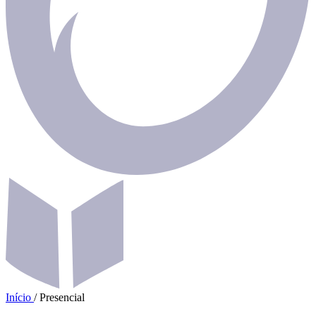
Início
/
Presencial