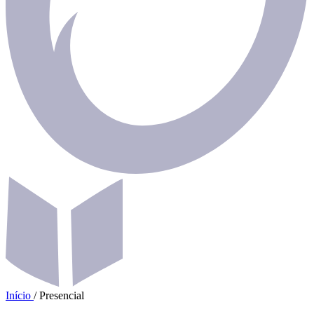
Início
/
Presencial