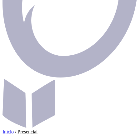
Início
/
Presencial