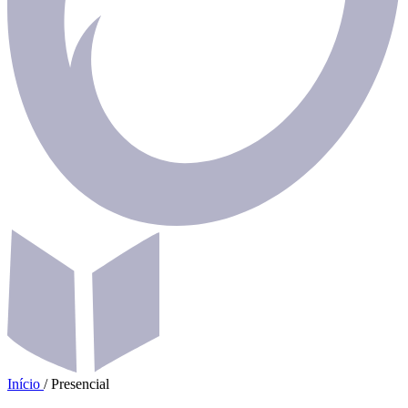
Início
/
Presencial