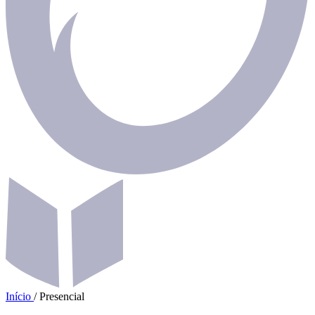
Início
/
Presencial