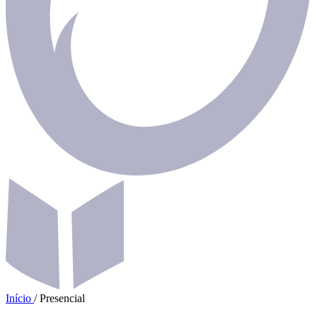
Início
/
Presencial