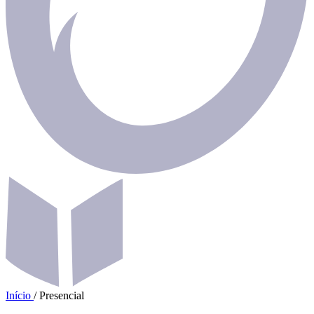
Início
/
Presencial