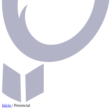
Início
/
Presencial