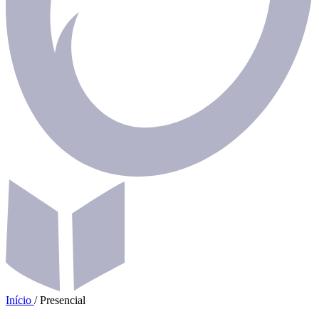
Início
/
Presencial