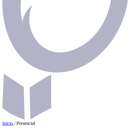
Início
/
Presencial