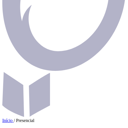
Início
/
Presencial