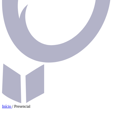
Início
/
Presencial