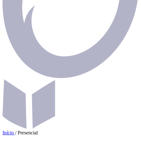
Início
/
Presencial