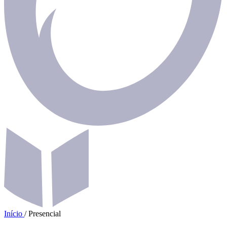
Início
/
Presencial