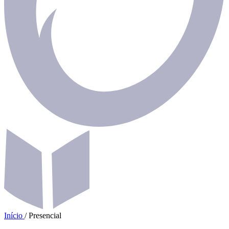
Início
/
Presencial