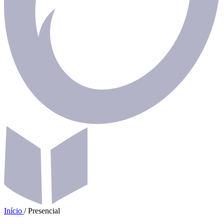
Início
/
Presencial