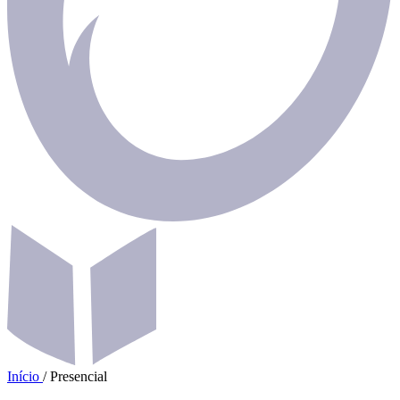
Início
/
Presencial