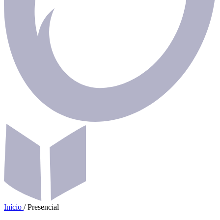
Início
/
Presencial