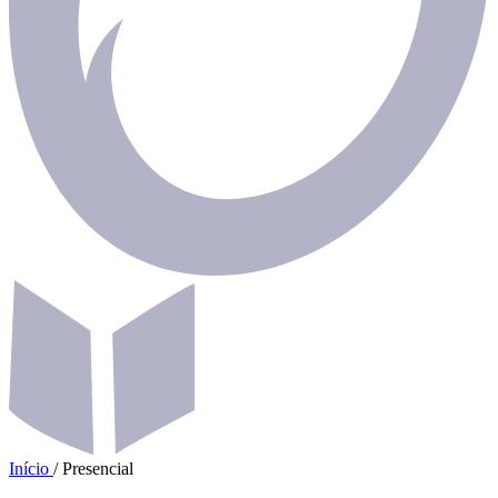
Início
/
Presencial