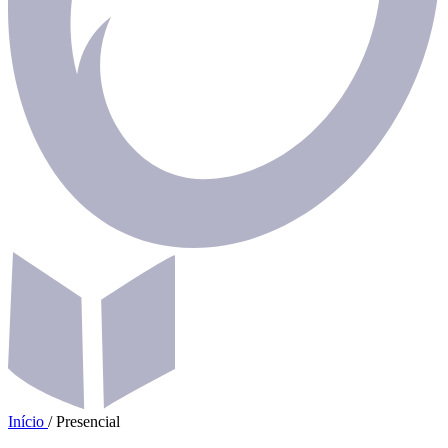
Início
/
Presencial