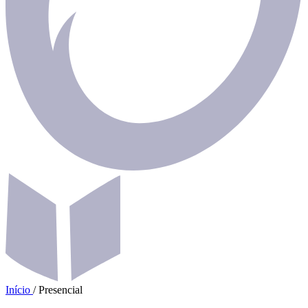
Início
/
Presencial