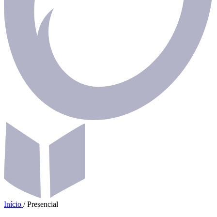
Início
/
Presencial