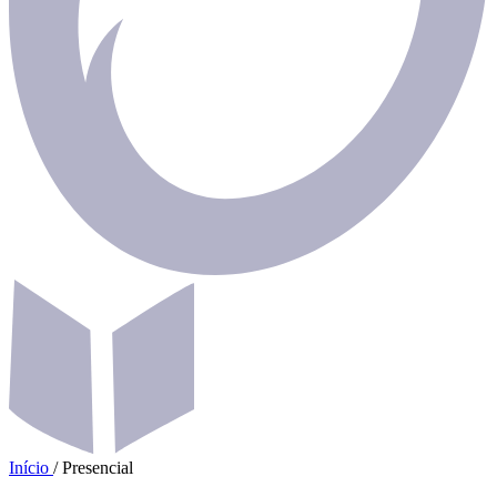
Início
/
Presencial