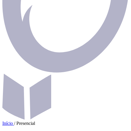
Início
/
Presencial