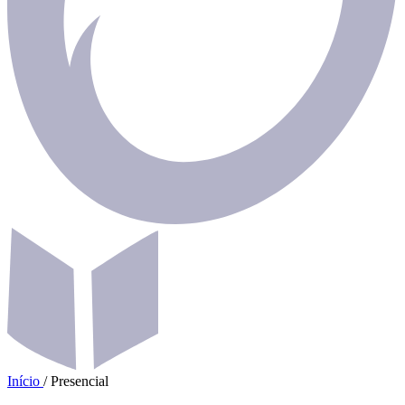
Início
/
Presencial