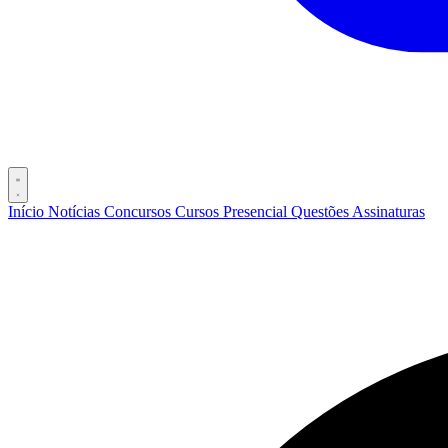
Início
Notícias
Concursos
Cursos
Presencial
Questões
Assinaturas