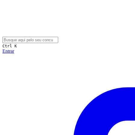
Ctrl K
Entrar