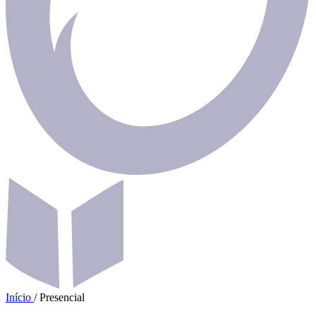
Início
/
Presencial