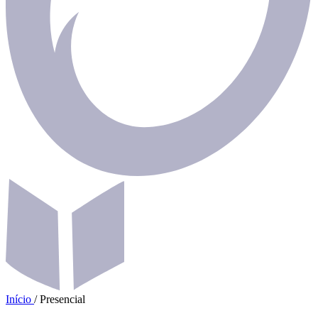
Início
/
Presencial