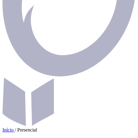
Início
/
Presencial