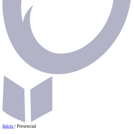
Início
/
Presencial