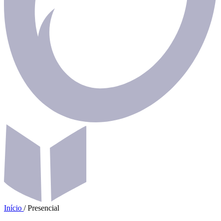
Início
/
Presencial