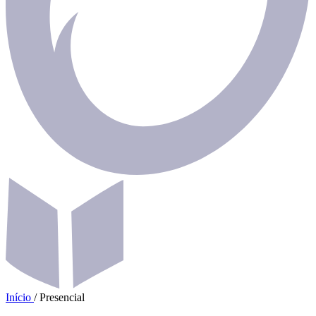
Início
/
Presencial