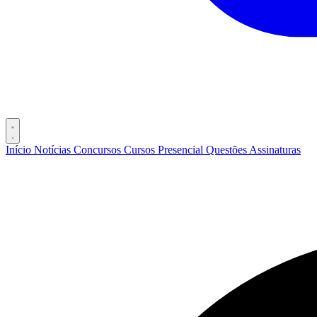
Início
Notícias
Concursos
Cursos
Presencial
Questões
Assinaturas