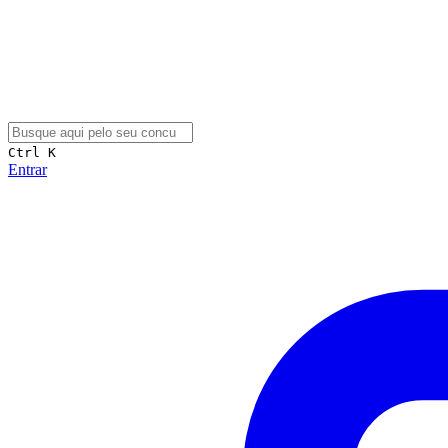
Ctrl K
Entrar