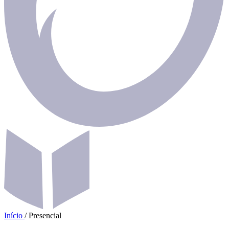
Início
/
Presencial