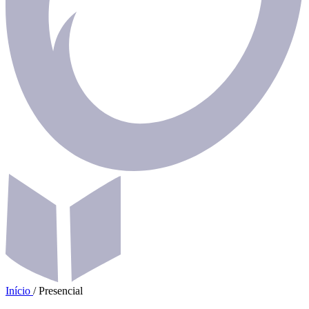
Início
/
Presencial