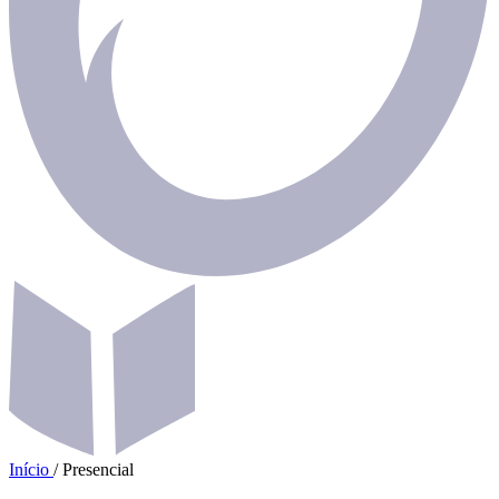
Início
/
Presencial