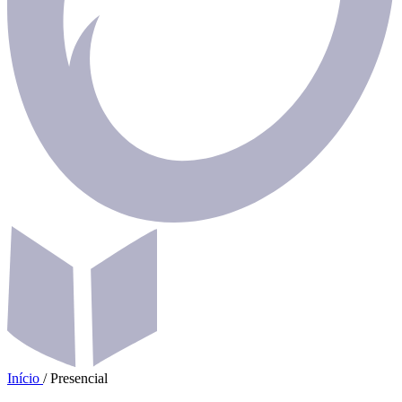
Início
/
Presencial